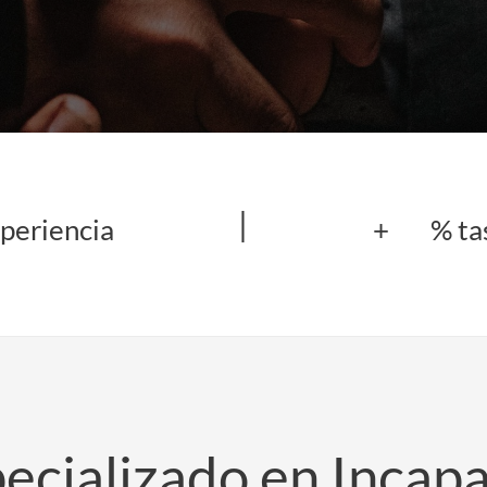
|
periencia
+
% ta
ecializado en Incapa