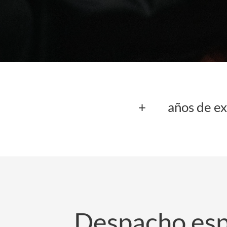
+
años de ex
Despacho esp