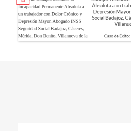
Jul
Absoluta a un tra
a,
Depresión Mayor
Social Badajoz, C
Villanu
ria
Caso de Éxito: e