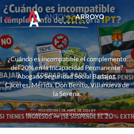
Saltar
al
contenido
GENERAL
¿Cuándo es incompatible el complemento
del 20% en la Incapacidad Permanente?
Abogado Seguridad Social Badajoz,
Cáceres, Mérida, Don Benito, Villanueva de
la Serena.
POSTED ON
5 DE ABRIL DE 2026
BY
ABOGADOINCAPACIDADESPERMANENTES-ADMIN