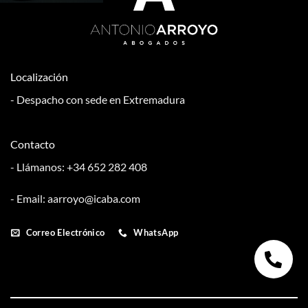
Badajoz,
la
con
Cáceres,
Serena.
Depresión
Mérida,
Mayor.
Don
INSS
Benito,
Seguridad
Villanueva
Social
de
Localización
Badajoz,
la
Cáceres,
Serena.
- Despacho con sede en Extremadura
Mérida,
Don
Benito,
Villanueva
Contacto
de
la
- Llámanos: +34 652 282 408
Serena.
- Email: aarroyo@icaba.com
Correo Electrónico
WhatsApp