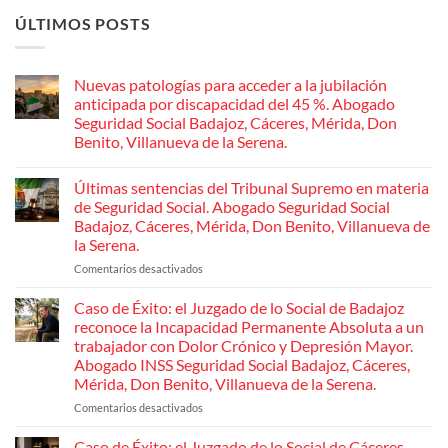
ÚLTIMOS POSTS
Nuevas patologías para acceder a la jubilación
anticipada por discapacidad del 45 %. Abogado
Seguridad Social Badajoz, Cáceres, Mérida, Don
Benito, Villanueva de la Serena.
No
hay
Últimas sentencias del Tribunal Supremo en materia
comentarios
en
de Seguridad Social. Abogado Seguridad Social
Nuevas
Badajoz, Cáceres, Mérida, Don Benito, Villanueva de
patologías
para
la Serena.
acceder
a
Comentarios desactivados
en
la
Últimas
jubilación
sentencias
Caso de Éxito: el Juzgado de lo Social de Badajoz
anticipada
por
del
reconoce la Incapacidad Permanente Absoluta a un
discapacidad
Tribunal
trabajador con Dolor Crónico y Depresión Mayor.
del
Supremo
45
Abogado INSS Seguridad Social Badajoz, Cáceres,
en
%.
Mérida, Don Benito, Villanueva de la Serena.
Abogado
materia
Seguridad
de
Comentarios desactivados
en
Social
Seguridad
Badajoz,
Caso
Cáceres,
Social.
de
Caso de Éxito: el Juzgado de lo Social de Cáceres