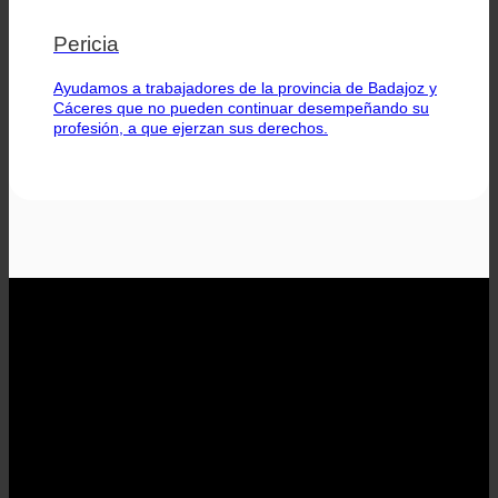
Pericia
Ayudamos a trabajadores de la provincia de Badajoz y
Cáceres que no pueden continuar desempeñando su
profesión, a que ejerzan sus derechos.