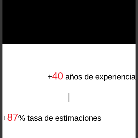
Despacho con sede en Extremadura
40
+
años de experiencia
|
87
+
% tasa de estimaciones