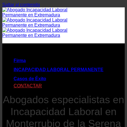
Saltar al contenido
Firma
INCAPACIDAD LABORAL PERMANENTE
Casos de Éxito
CONTACTAR
Abogados especialistas en
Incapacidad Laboral en
Monterrubio de la Serena