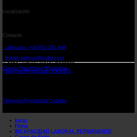
Localización
- Despacho con sede en Extremadura
Contacto
- Llámanos: +34 652 282 408
- Email: aarroyo@icaba.com
© 2026 Antonio Arroyo Abogados
Correo Electrónico
WhatsApp
Términos
Privacidad
COOKIES
©
2026 Antonio Arroyo Abogados
Términos
Privacidad
Cookies
Inicio
Firma
INCAPACIDAD LABORAL PERMANENTE
Casos de Éxito