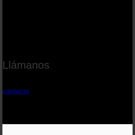
Llámanos
CONTACTA
Puede contactarnos a través de nuestro número de teléfono,
nuestro correo electrónico y Whatsapp.