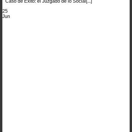
Caso de Éxito: el Juzgado de lo Social[...]
25
Jun