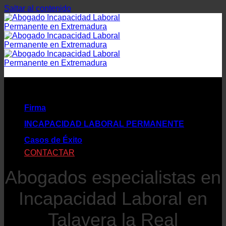
Saltar al contenido
Firma
INCAPACIDAD LABORAL PERMANENTE
Casos de Éxito
CONTACTAR
Abogados especialistas en
Incapacidad Laboral en
Talavera la Real