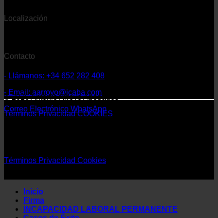
Localización
- Despacho con sede en Extremadura
Contacto
- Llámanos: +34 652 282 408
- Email: aarroyo@icaba.com
© 2026 Antonio Arroyo Abogados
Correo Electrónico
WhatsApp
Términos
Privacidad
COOKIES
©
2026 Antonio Arroyo Abogados
Términos
Privacidad
Cookies
Inicio
Firma
INCAPACIDAD LABORAL PERMANENTE
Casos de Éxito