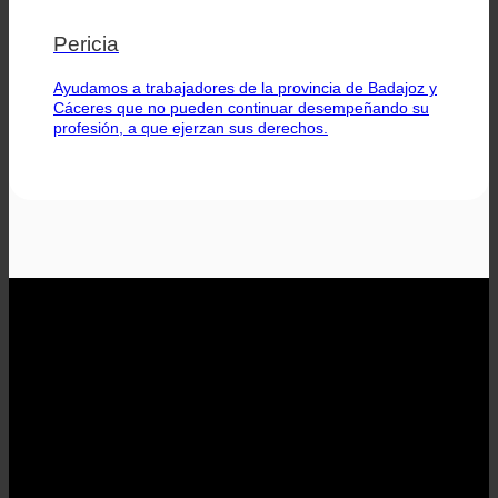
Pericia
Ayudamos a trabajadores de la provincia de Badajoz y
Cáceres que no pueden continuar desempeñando su
profesión, a que ejerzan sus derechos.