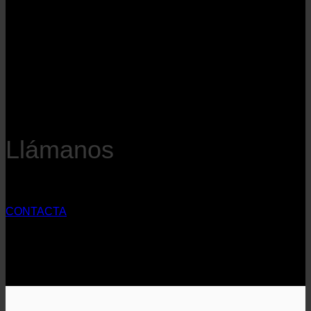
Llámanos
CONTACTA
Puede contactarnos a través de nuestro número de teléfono,
nuestro correo electrónico y Whatsapp.