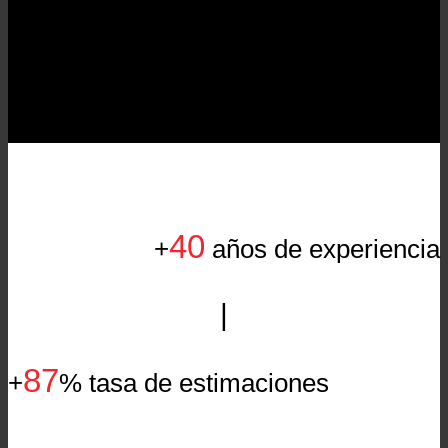
Despacho con sede en Extremadura
40
+
años de experiencia
|
87
+
% tasa de estimaciones