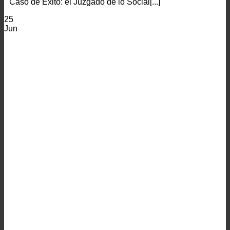
Caso de Éxito: el Juzgado de lo Social[...]
25
Jun