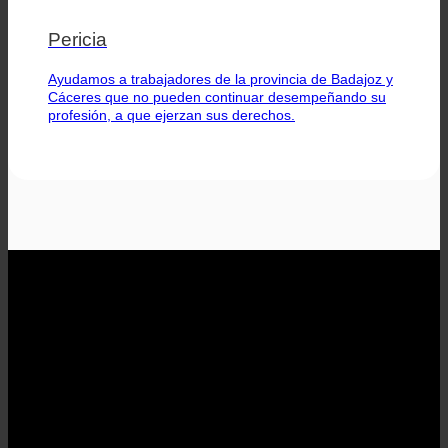
Pericia
Ayudamos a trabajadores de la provincia de Badajoz y
Cáceres que no pueden continuar desempeñando su
profesión, a que ejerzan sus derechos.