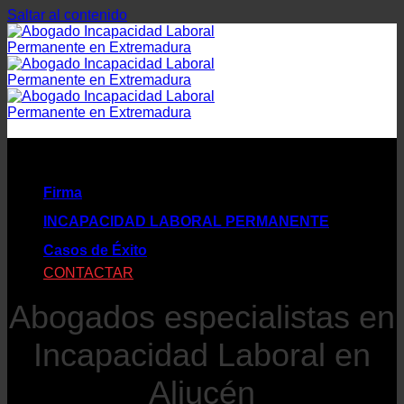
Saltar al contenido
Firma
INCAPACIDAD LABORAL PERMANENTE
Casos de Éxito
CONTACTAR
Abogados especialistas en
Incapacidad Laboral en
Aljucén