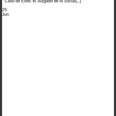
Caso de Éxito: el Juzgado de lo Social[...]
25
Jun