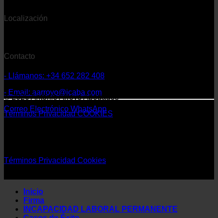
Localización
- Despacho con sede en Extremadura
Contacto
- Llámanos: +34 652 282 408
- Email: aarroyo@icaba.com
© 2026 Antonio Arroyo Abogados
Correo Electrónico
WhatsApp
Términos
Privacidad
COOKIES
©
2026 Antonio Arroyo Abogados
Términos
Privacidad
Cookies
Inicio
Firma
INCAPACIDAD LABORAL PERMANENTE
Casos de Éxito