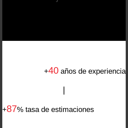
Despacho con sede en Extremadura
40
+
años de experiencia
|
87
+
% tasa de estimaciones