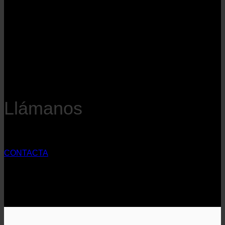
Llámanos
CONTACTA
Puede contactarnos a través de nuestro número de teléfono,
nuestro correo electrónico y Whatsapp.