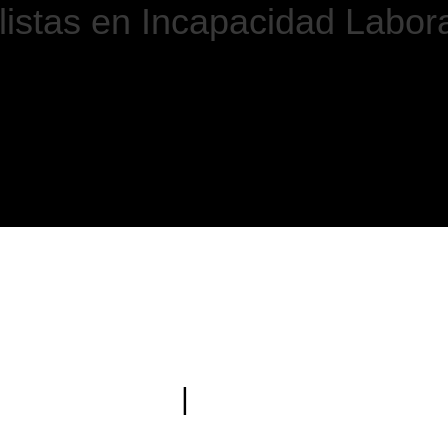
istas en Incapacidad Labora
Despacho con sede en Extremadura
|