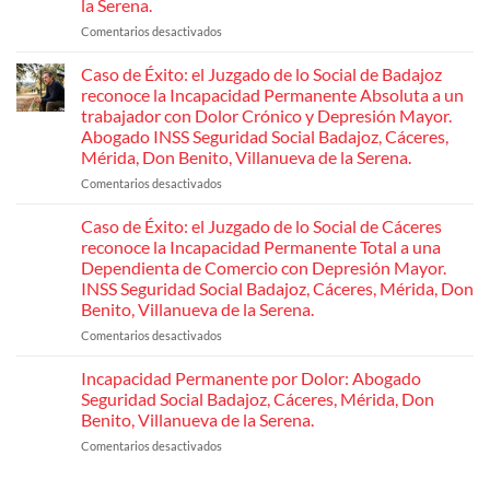
para
la Serena.
acceder
a
Comentarios desactivados
en
la
Últimas
jubilación
sentencias
Caso de Éxito: el Juzgado de lo Social de Badajoz
anticipada
por
del
reconoce la Incapacidad Permanente Absoluta a un
discapacidad
Tribunal
trabajador con Dolor Crónico y Depresión Mayor.
del
Supremo
45
Abogado INSS Seguridad Social Badajoz, Cáceres,
en
%.
Mérida, Don Benito, Villanueva de la Serena.
Abogado
materia
Seguridad
de
Comentarios desactivados
en
Social
Seguridad
Badajoz,
Caso
Cáceres,
Social.
de
Caso de Éxito: el Juzgado de lo Social de Cáceres
Mérida,
Abogado
Éxito:
Don
reconoce la Incapacidad Permanente Total a una
Seguridad
Benito,
el
Dependienta de Comercio con Depresión Mayor.
Villanueva
Social
Juzgado
INSS Seguridad Social Badajoz, Cáceres, Mérida, Don
de
Badajoz,
de
la
Benito, Villanueva de la Serena.
Cáceres,
lo
Serena.
Mérida,
Social
Comentarios desactivados
en
Don
de
Caso
Benito,
Badajoz
de
Incapacidad Permanente por Dolor: Abogado
Villanueva
reconoce
Éxito:
Seguridad Social Badajoz, Cáceres, Mérida, Don
de
la
el
Benito, Villanueva de la Serena.
la
Incapacidad
Juzgado
Serena.
Permanente
Comentarios desactivados
en
de
Absoluta
Incapacidad
lo
a
Permanente
Social