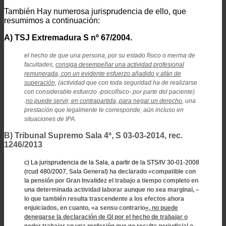
También Hay numerosa jurisprudencia de ello, que
resumimos a continuación:
A) TSJ Extremadura S nº 67/2004.
el hecho de que una persona, por su estado físico o merma de
facultades,
consiga desempeñar una actividad profesional
remunerada, con un evidente esfuerzo añadido y afán de
superación,
(actividad que con toda seguridad ha de realizarse
con considerable esfuerzo -psicofísico- por parte del paciente)
.
no puede servir, en contrapartida, para negar un derecho
,
una
prestación que legalmente le corresponde, aún incluso en
situaciones de IPA.
B) Tribunal Supremo Sala 4ª, S 03-03-2014, rec.
1246/2013
c) La jurisprudencia de la Sala, a partir de la STS/IV 30-01-2008
(rcud 480/2007,
Sala General)
ha declarado «compatible con
la pensión por Gran Invalidez el trabajo a tiempo completo en
una determinada actividad laborar aunque no sea marginal, –
lo que también resulta trascendente a los efectos ahora
enjuiciados, en cuanto, «a sensu contrario
«, no puede
denegarse la declaración de GI por el hecho de trabajar o
poder trabajar en una profesión que no resulte perjudicial o