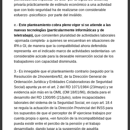
privaría prácticamente de estímulo económico a una actividad
que con todo seguridad ha de realizarse con considerable
esfuerzo -psicofísico- por parte del inválido.
e.-
Este planteamiento cobra pleno vigor si se atiende a las
nuevas tecnologías (particularmente informáticas y de
teletrabajo),
que consienten pluralidad de actividades laborales
-ajornada completa- a quienes se encuentran en situaciones de
IPA o GI, de manera que la compatibilidad ahora defendida
representa -en el indicado marco de actividades sedentarias- un
considerable acicate para la deseable reinserción social de los
trabajadores con capacidad disminuida.
3.- Es innegable que el planteamiento contrario (seguido por la
Resolución de 2/noviembre/92, de la Dirección General de
Ordenación Jurídica y Entidades Colaboradoras de Seguridad
Social) apunta ya en el art. 2 del RD 1071/1984 (23/mayo) y se
evidencia aún más en la OMIL (OM 18/01/96), dictada para el
desarrollo del RD 1300/95 (21/julio), sobre incapacidades
laborales del sistema de la Seguridad Social, en cuyo art. 18.4
se regula la actuación de la Dirección Provincial del INSS para
los supuestos de que el perceptor de IP ejerciese trabajos por
cuenta propia o ajena, «en función de la incompatibilidad que
pueda existir entre el percibo de la pensión y el trabajo
desarrollado, dando lugar a la suspensión de aquélla