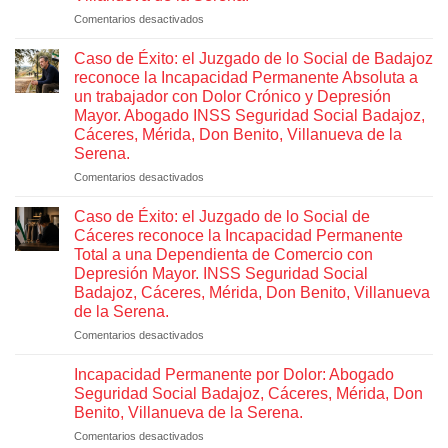
acceder
a
Comentarios desactivados
en
la
Últimas
jubilación
sentencias
Caso de Éxito: el Juzgado de lo Social de Badajoz
anticipada
por
del
reconoce la Incapacidad Permanente Absoluta a
discapacidad
Tribunal
un trabajador con Dolor Crónico y Depresión
del
Supremo
45
Mayor. Abogado INSS Seguridad Social Badajoz,
en
%.
Cáceres, Mérida, Don Benito, Villanueva de la
Abogado
materia
Seguridad
Serena.
de
Social
Seguridad
Badajoz,
Comentarios desactivados
en
Cáceres,
Social.
Caso
Mérida,
Abogado
de
Don
Caso de Éxito: el Juzgado de lo Social de
Seguridad
Benito,
Éxito:
Cáceres reconoce la Incapacidad Permanente
Villanueva
Social
el
de
Total a una Dependienta de Comercio con
Badajoz,
Juzgado
la
Depresión Mayor. INSS Seguridad Social
Cáceres,
Serena.
de
Badajoz, Cáceres, Mérida, Don Benito, Villanueva
Mérida,
lo
Don
de la Serena.
Social
Benito,
de
Comentarios desactivados
en
Villanueva
Badajoz
Caso
de
reconoce
de
Incapacidad Permanente por Dolor: Abogado
la
la
Éxito:
Seguridad Social Badajoz, Cáceres, Mérida, Don
Serena.
Incapacidad
el
Benito, Villanueva de la Serena.
Permanente
Juzgado
Absoluta
Comentarios desactivados
en
de