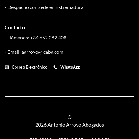
la
Cáceres,
Serena.
- Despacho con sede en Extremadura
Mérida,
Don
Benito,
Villanueva
Contacto
de
la
- Llámanos: +34 652 282 408
Serena.
- Email: aarroyo@icaba.com
Correo Electrónico
WhatsApp
©
2026 Antonio Arroyo Abogados