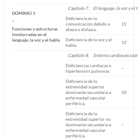
Capítulo 7. El lenguaje, la voz y el 
DOMINIO 3
Deficiencia en la
–
comunicación debido a
15’
Funciones y estructuras
afasia o disfasia.
involucradas en el
Deficiencia de la voz y el
lenguaje, la voz y el habla
15’
habla.
Capítulo 8. Sistema cardiovascular
Deficiencias cardiacas e
–
hipertensión pulmonar.
Deficiencia de la
extremidad superior
dominante secundaria a
10’
enfermedad vascular
periférica.
Deficiencia de la
extremidad superior no
dominante secundaria a
–
enfermedad vascular
periférica.