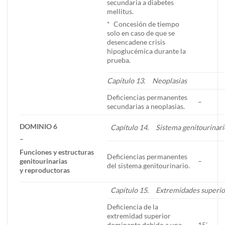
secundaria a diabetes
mellitus.
* Concesión de tiempo
solo en caso de que se
desencadene crisis
hipoglucémica durante la
prueba.
Capítulo 13. Neoplasias
Deficiencias permanentes
–
secundarias a neoplasias.
DOMINIO 6
Capítulo 14. Sistema genitourinari
–
Funciones y estructuras
Deficiencias permanentes
genitourinarias
–
del sistema genitourinario.
y reproductoras
Capítulo 15. Extremidades superio
Deficiencia de la
extremidad superior
dominante debido a una
15’