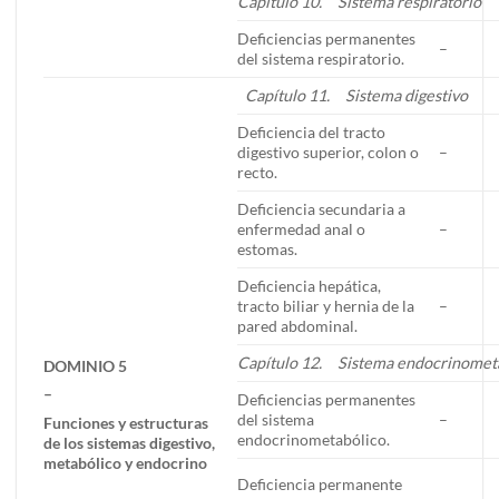
Capítulo 10. Sistema respiratorio
Deficiencias permanentes
–
del sistema respiratorio.
Capítulo 11. Sistema digestivo
Deficiencia del tracto
digestivo superior, colon o
–
recto.
Deficiencia secundaria a
enfermedad anal o
–
estomas.
Deficiencia hepática,
tracto biliar y hernia de la
–
pared abdominal.
Capítulo 12. Sistema endocrinomet
DOMINIO 5
–
Deficiencias permanentes
del sistema
–
Funciones y estructuras
endocrinometabólico.
de los sistemas digestivo,
metabólico y endocrino
Deficiencia permanente