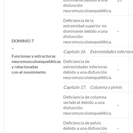
disfunción
neuromusculoesquelética.
Deficiencia de la
extremidad superior no
dominante debido a una
–
disfunción
DOMINIO 7
neuromusculoesquelética.
–
Capítulo 16. Extremidades inferior
Funciones y estructuras
neuromusculoesqueléticas
Deficiencia de
y relacionadas
extremidades inferiores
–
con el movimiento
debido a una disfunción
neuromusculoesquelética.
Capítulo 17. Columna y pelvis
Deficiencia de columna
vertebral debido a una
–
disfunción
neuromusculoesquelética.
Deficiencia de pelvis
debido a una disfunción
–