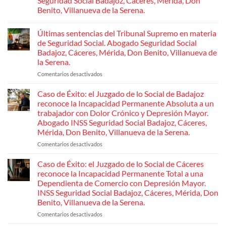
Seguridad Social Badajoz, Cáceres, Mérida, Don
Benito, Villanueva de la Serena.
No
hay
Últimas sentencias del Tribunal Supremo en materia
comentarios
en
de Seguridad Social. Abogado Seguridad Social
Nuevas
Badajoz, Cáceres, Mérida, Don Benito, Villanueva de
patologías
para
la Serena.
acceder
a
Comentarios desactivados
en
la
Últimas
jubilación
sentencias
Caso de Éxito: el Juzgado de lo Social de Badajoz
anticipada
por
del
reconoce la Incapacidad Permanente Absoluta a un
discapacidad
Tribunal
trabajador con Dolor Crónico y Depresión Mayor.
del
Supremo
45
Abogado INSS Seguridad Social Badajoz, Cáceres,
en
%.
Mérida, Don Benito, Villanueva de la Serena.
Abogado
materia
Seguridad
de
Comentarios desactivados
en
Social
Seguridad
Badajoz,
Caso
Cáceres,
Social.
de
Caso de Éxito: el Juzgado de lo Social de Cáceres
Mérida,
Abogado
Éxito:
Don
reconoce la Incapacidad Permanente Total a una
Seguridad
Benito,
el
Dependienta de Comercio con Depresión Mayor.
Villanueva
Social
Juzgado
INSS Seguridad Social Badajoz, Cáceres, Mérida, Don
de
Badajoz,
de
la
Benito, Villanueva de la Serena.
Cáceres,
lo
Serena.
Mérida,
Social
Comentarios desactivados
en
Don
de
Caso