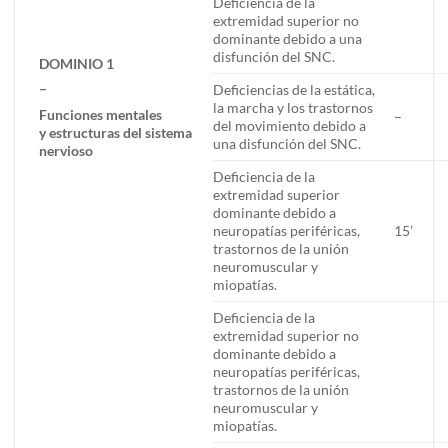
Deficiencia de la
extremidad superior no
dominante debido a una
disfunción del SNC.
DOMINIO 1
–
Deficiencias de la estática,
la marcha y los trastornos
Funciones mentales
–
del movimiento debido a
y estructuras del sistema
una disfunción del SNC.
nervioso
Deficiencia de la
extremidad superior
dominante debido a
neuropatías periféricas,
15’
trastornos de la unión
neuromuscular y
miopatías.
Deficiencia de la
extremidad superior no
dominante debido a
neuropatías periféricas,
trastornos de la unión
neuromuscular y
miopatías.