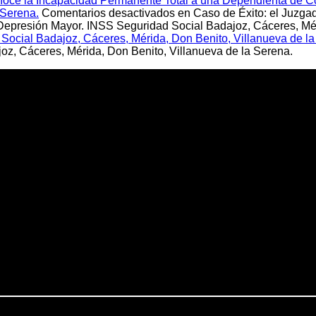
onoce la Incapacidad Permanente Total a una Dependienta de 
 Serena.
Comentarios desactivados
en Caso de Éxito: el Juzga
presión Mayor. INSS Seguridad Social Badajoz, Cáceres, Méri
ocial Badajoz, Cáceres, Mérida, Don Benito, Villanueva de la
z, Cáceres, Mérida, Don Benito, Villanueva de la Serena.