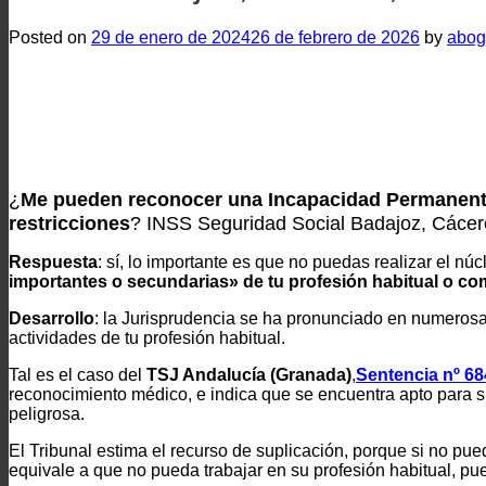
Posted on
29 de enero de 2024
26 de febrero de 2026
by
abog
¿
Me pueden reconocer una Incapacidad Permanente s
restricciones
? INSS Seguridad Social Badajoz, Cácere
Respuesta
: sí, lo importante es que no puedas realizar el 
importantes o secundarias» de tu profesión habitual o c
Desarrollo
: la Jurisprudencia se ha pronunciado en numeros
actividades de tu profesión habitual.
Tal es el caso del
TSJ Andalucía (Granada)
,
Sentencia nº 68
reconocimiento médico, e indica que se encuentra apto para su
peligrosa.
El Tribunal estima el recurso de suplicación, porque si
no pued
equivale a que no pueda trabajar en su profesión habitual, pu