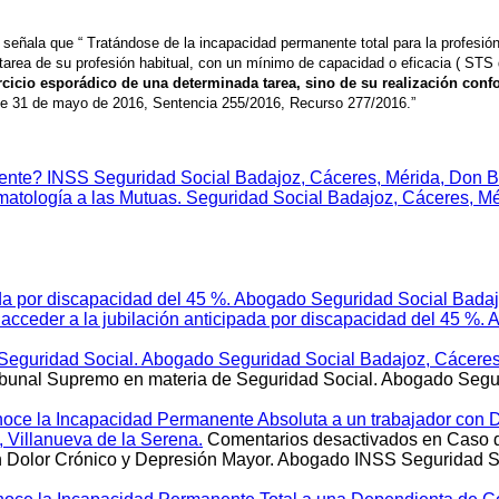
eñala que “ Tratándose de la incapacidad permanente total para la profesión
s tarea de su profesión habitual, con un mínimo de capacidad o eficacia ( ST
jercicio esporádico de una determinada tarea, sino de su realización con
de 31 de mayo de 2016, Sentencia 255/2016, Recurso 277/2016.”
nte? INSS Seguridad Social Badajoz, Cáceres, Mérida, Don Ben
umatología a las Mutuas. Seguridad Social Badajoz, Cáceres, Mé
ada por discapacidad del 45 %. Abogado Seguridad Social Badaj
acceder a la jubilación anticipada por discapacidad del 45 %.
 Seguridad Social. Abogado Seguridad Social Badajoz, Cáceres,
ibunal Supremo en materia de Seguridad Social. Abogado Segur
onoce la Incapacidad Permanente Absoluta a un trabajador con
 Villanueva de la Serena.
Comentarios desactivados
en Caso d
n Dolor Crónico y Depresión Mayor. Abogado INSS Seguridad So