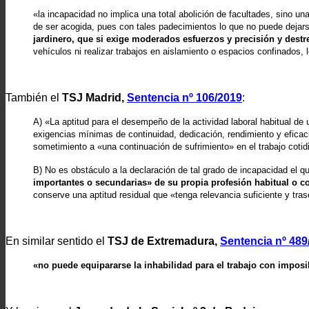
«la incapacidad no implica una total abolición de facultades, sino u
de ser acogida, pues con tales padecimientos lo que no puede dejar
jardinero, que si exige moderados esfuerzos y precisión y dest
vehículos ni realizar trabajos en aislamiento o espacios confinados,
También el
TSJ Madrid,
Sentencia nº 106/2019
:
A) «La aptitud para el desempeño de la actividad laboral habitual de u
exigencias mínimas de continuidad, dedicación, rendimiento y efica
sometimiento a «una continuación de sufrimiento» en el trabajo cotid
B) No es obstáculo a la declaración de tal grado de incapacidad el qu
importantes o secundarias» de su propia profesión habitual o
conserve una aptitud residual que «tenga relevancia suficiente y trasc
En similar sentido el
TSJ de Extremadura,
Sentencia nº 489
«no puede equipararse la inhabilidad para el trabajo con imposib