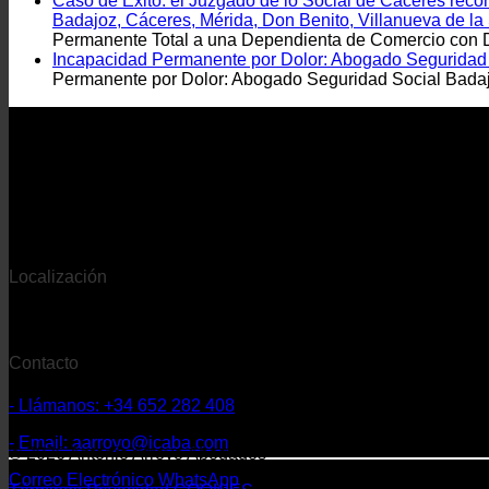
Caso de Éxito: el Juzgado de lo Social de Cáceres rec
Badajoz, Cáceres, Mérida, Don Benito, Villanueva de la
Permanente Total a una Dependienta de Comercio con De
Incapacidad Permanente por Dolor: Abogado Seguridad S
Permanente por Dolor: Abogado Seguridad Social Badajo
Localización
- Despacho con sede en Extremadura
Contacto
- Llámanos: +34 652 282 408
- Email: aarroyo@icaba.com
© 2026 Antonio Arroyo Abogados
Correo Electrónico
WhatsApp