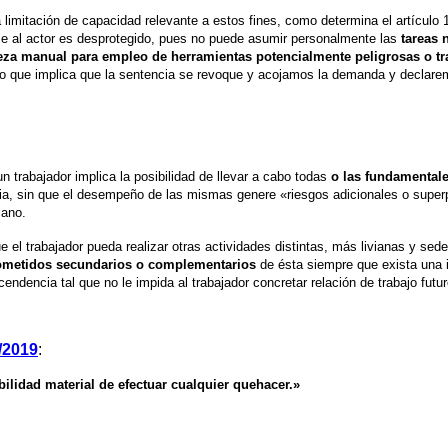
na limitación de capacidad relevante a estos fines, como determina el artícu
se al actor es desprotegido, pues no puede asumir personalmente las
tareas 
reza manual para empleo de herramientas potencialmente peligrosas o tr
 lo que implica que la sentencia se revoque y acojamos la demanda y declarem
n trabajador implica la posibilidad de llevar a cabo todas
o las fundamentale
cia, sin que el desempeño de las mismas genere «riesgos adicionales o super
iano.
e el trabajador pueda realizar otras actividades distintas, más livianas y sed
 cometidos secundarios o complementarios
de ésta siempre que exista una i
endencia tal que no le impida al trabajador concretar relación de trabajo futur
/2019
:
ilidad material de efectuar cualquier quehacer.»