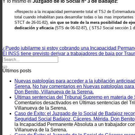
Y lo mismo el
Juzgado de lo Social nº 3 de Badajoz
:
«Respecto a la incapacidad permanente total el TSJ de Extremadura s
total cuando inhabilitan para desarrollar todas o las mas importante
STCT de 26-01-82),
sin que se trate de la mera posibilidad de e
dedicación y eficacia
(STS de 06-02-87), ( STSJ Social sección 1 
¿Puedo jubilarme si estoy cobrando una Incapacidad Permane
El INSS tiene previsto derivar a trabajadores de baja por Tra
Últimos posts
Nuevas patologías para acceder a la jubilación anticip
Serena.
No hay comentarios
en Nuevas patologías para 
Don Benito, Villanueva de la Serena.
Últimas sentencias del Tribunal Supremo en materia de
Comentarios desactivados
en Últimas sentencias del Tr
Villanueva de la Serena.
Caso de Éxito: el Juzgado de lo Social de Badajoz rec
Seguridad Social Badajoz, Cáceres, Mérida, Don Benito,
la Incapacidad Permanente Absoluta a un trabajador co
Villanueva de la Serena.