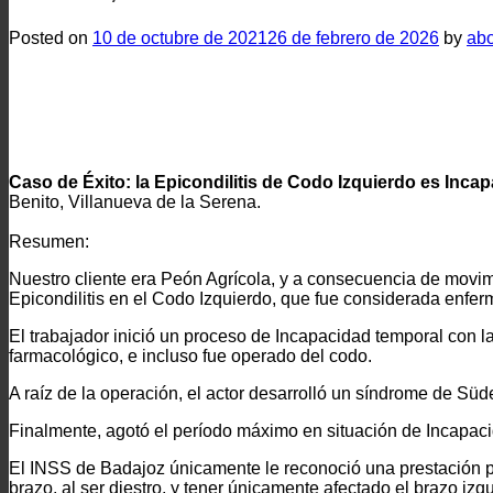
Posted on
10 de octubre de 2021
26 de febrero de 2026
by
ab
Caso de Éxito: la Epicondilitis de Codo Izquierdo es Inca
Benito, Villanueva de la Serena.
Resumen:
Nuestro cliente era Peón Agrícola, y a consecuencia de movimie
Epicondilitis en el Codo Izquierdo, que fue considerada enfer
El trabajador inició un proceso de Incapacidad temporal con la 
farmacológico, e incluso fue operado del codo.
A raíz de la operación, el actor desarrolló un síndrome de Sü
Finalmente, agotó el período máximo en situación de Incapac
El INSS de Badajoz únicamente le reconoció una prestación p
brazo, al ser diestro, y tener únicamente afectado el brazo izq