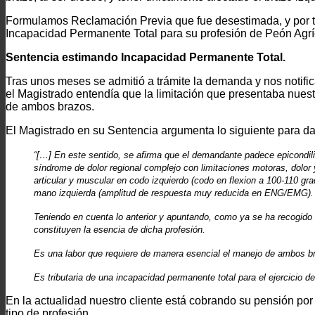
Formulamos Reclamación Previa que fue desestimada, y por 
Incapacidad Permanente Total para su profesión de Peón Agrí
Sentencia estimando Incapacidad Permanente Total.
Tras unos meses se admitió a trámite la demanda y nos notificar
el Magistrado entendía que la limitación que presentaba nues
de ambos brazos.
El Magistrado en su Sentencia argumenta lo siguiente para da
“[…]
En este sentido, se afirma que el demandante padece epicondilit
síndrome de dolor regional complejo con limitaciones motoras, dolo
articular y muscular en codo izquierdo (codo en flexion a 100-110 gra
mano izquierda (amplitud de respuesta muy reducida en ENG/EMG). 
Teniendo en cuenta lo anterior y apuntando, como ya se ha recogido 
constituyen la esencia de dicha profesión.
Es una labor que requiere de manera esencial el manejo de ambos bra
Es tributaria de una incapacidad permanente total para el ejercicio de
En la actualidad nuestro cliente está cobrando su pensión po
tipo de profesión.