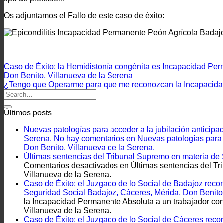
Os adjuntamos el Fallo de este caso de éxito:
Caso de Éxito: la Hemidistonía congénita es Incapacidad Per
Don Benito, Villanueva de la Serena
¿Tengo que Operarme para que me reconozcan la Incapacidad
Últimos posts
Nuevas patologías para acceder a la jubilación anticip
Serena.
No hay comentarios
en Nuevas patologías para 
Don Benito, Villanueva de la Serena.
Últimas sentencias del Tribunal Supremo en materia de
Comentarios desactivados
en Últimas sentencias del Tr
Villanueva de la Serena.
Caso de Éxito: el Juzgado de lo Social de Badajoz rec
Seguridad Social Badajoz, Cáceres, Mérida, Don Benito,
la Incapacidad Permanente Absoluta a un trabajador co
Villanueva de la Serena.
Caso de Éxito: el Juzgado de lo Social de Cáceres rec