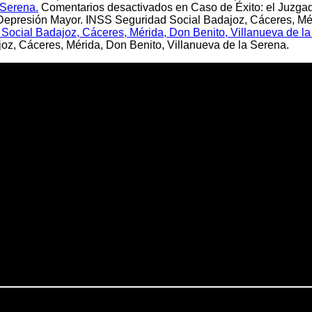
 Serena.
Comentarios desactivados
en Caso de Éxito: el Juzga
presión Mayor. INSS Seguridad Social Badajoz, Cáceres, Méri
ocial Badajoz, Cáceres, Mérida, Don Benito, Villanueva de la
z, Cáceres, Mérida, Don Benito, Villanueva de la Serena.