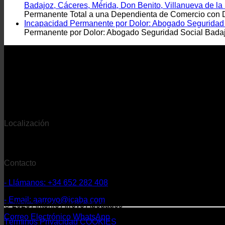
Badajoz, Cáceres, Mérida, Don Benito, Villanueva de la
Permanente Total a una Dependienta de Comercio con De
Incapacidad Permanente por Dolor: Abogado Seguridad S
Permanente por Dolor: Abogado Seguridad Social Badajo
Localización
- Despacho con sede en Extremadura
Contacto
- Llámanos: +34 652 282 408
- Email: aarroyo@icaba.com
© 2026 Antonio Arroyo Abogados
Correo Electrónico
WhatsApp
Términos
Privacidad
COOKIES