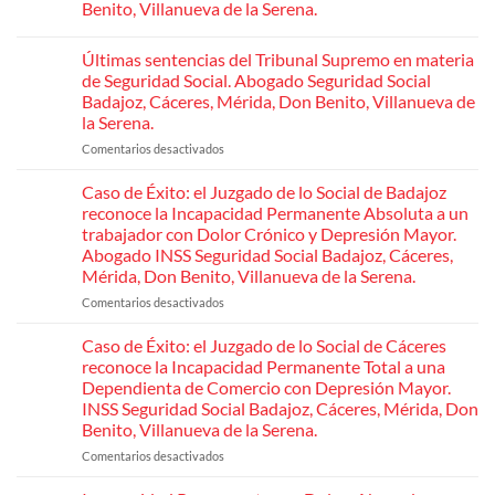
Benito, Villanueva de la Serena.
No
hay
Últimas sentencias del Tribunal Supremo en materia
comentarios
en
de Seguridad Social. Abogado Seguridad Social
Nuevas
Badajoz, Cáceres, Mérida, Don Benito, Villanueva de
patologías
para
la Serena.
acceder
a
Comentarios desactivados
en
la
Últimas
jubilación
sentencias
Caso de Éxito: el Juzgado de lo Social de Badajoz
anticipada
por
del
reconoce la Incapacidad Permanente Absoluta a un
discapacidad
Tribunal
trabajador con Dolor Crónico y Depresión Mayor.
del
Supremo
45
Abogado INSS Seguridad Social Badajoz, Cáceres,
en
%.
Mérida, Don Benito, Villanueva de la Serena.
Abogado
materia
Seguridad
de
Comentarios desactivados
en
Social
Seguridad
Badajoz,
Caso
Cáceres,
Social.
de
Caso de Éxito: el Juzgado de lo Social de Cáceres
Mérida,
Abogado
Éxito:
Don
reconoce la Incapacidad Permanente Total a una
Seguridad
Benito,
el
Dependienta de Comercio con Depresión Mayor.
Villanueva
Social
Juzgado
INSS Seguridad Social Badajoz, Cáceres, Mérida, Don
de
Badajoz,
de
la
Benito, Villanueva de la Serena.
Cáceres,
lo
Serena.
Mérida,
Social
Comentarios desactivados
en
Don
de
Caso
Benito,
Badajoz
de